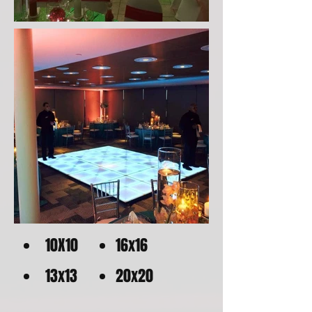
10X10
16x16
13x13
20x20